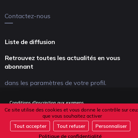
Contactez-nous
Liste de diffusion
Retrouvez toutes les actualités en vous
abonnant
dans les paramètres de votre profil.
Conditions d'inscription aux examens
Ce site utilise des cookies et vous donne le contrôle sur ceu
Politique de confidentialité
que vous souhaitez activer
Conditions générales de vente
Tout accepter
Tout refuser
Personnaliser
Complet
Suivez-nous
Politique de confidentialité