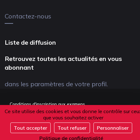
Contactez-nous
Liste de diffusion
Retrouvez toutes les actualités en vous
abonnant
dans les paramètres de votre profil.
Conditions d'inscription aux examens
Ce site utilise des cookies et vous donne le contrôle sur ceu
Politique de confidentialité
que vous souhaitez activer
Conditions générales de vente
Tout accepter
Tout refuser
Personnaliser
S'inscrire
Suivez-nous
Politique de confidentialité