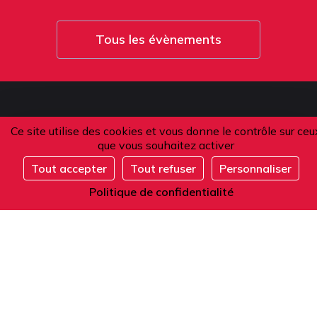
Tous les évènements
L'Alliance française de Paris
Ce site utilise des cookies et vous donne le contrôle sur ceu
que vous souhaitez activer
-
Établissement Privé d'Enseignement Supérieur
Tout accepter
Tout refuser
Personnaliser
S'inscrire
Politique de confidentialité
Adresse
101 boulevard Raspail
75006 Paris
France