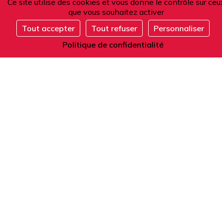
Ce site utilise des cookies et vous donne le contrôle sur ceu
que vous souhaitez activer
Tout accepter
Tout refuser
Personnaliser
S'inscrire
Adresse
Politique de confidentialité
101 boulevard Raspail
75006 Paris
France
Téléphone
Depuis la France ou l'étranger :
+33 1 42 84 90 00
Accueil téléphonique du lundi au vendredi
de 9h à 12h et de 14h à 17h (heure locale).