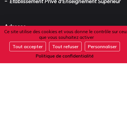
-
Établissement Privé d'Enseignement Supérieur
Adresse
Ce site utilise des cookies et vous donne le contrôle sur ceu
que vous souhaitez activer
101 boulevard Raspail
Tout accepter
Tout refuser
Personnaliser
75006 Paris
S'inscrire
Politique de confidentialité
France
Téléphone
Depuis la France ou l'étranger :
+33 1 42 84 90 00
Accueil téléphonique du lundi au vendredi