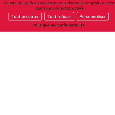
Ce site utilise des cookies et vous donne le contrôle sur ceu
101 boulevard Raspail
que vous souhaitez activer
75006 Paris
Tout accepter
Tout refuser
Personnaliser
France
S'inscrire
Politique de confidentialité
Téléphone
Depuis la France ou l'étranger :
+33 1 42 84 90 00
Accueil téléphonique du lundi au vendredi
de 9h à 12h et de 14h à 17h (heure locale).
E-mail