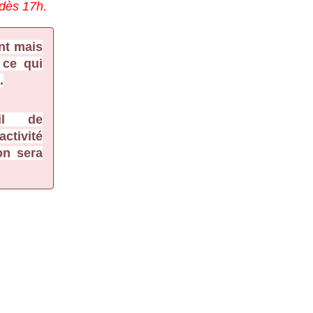
 dès 17h.
t mais 
ce qui 
.
l de 
ctivité 
n sera 