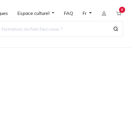
0
ques
Espace culturel
FAQ
Fr