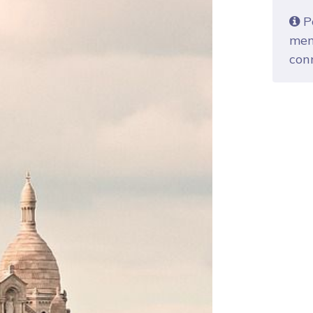
Po
mem
con