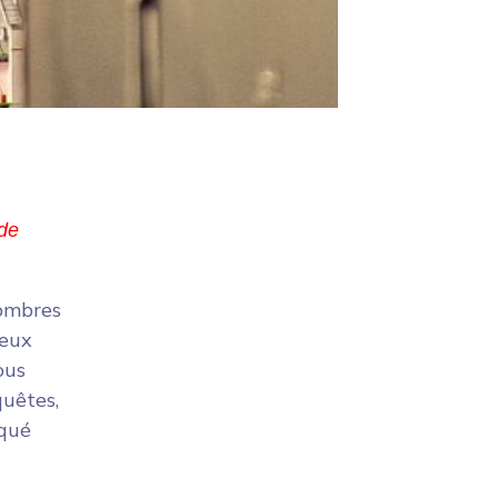
de 
sombres
ieux
ous
quêtes,
rqué