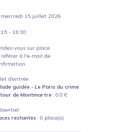
e
mercredi 15 juillet 2026
:15
-
16:30
ndez-vous sur place
 référer à l'e-mail de
nfirmation
llet d’entrée
lade guidée - Le Paris du crime
tour de Montmartre
:
0.0
€
ésentiel
aces restantes
: 0 place(s)