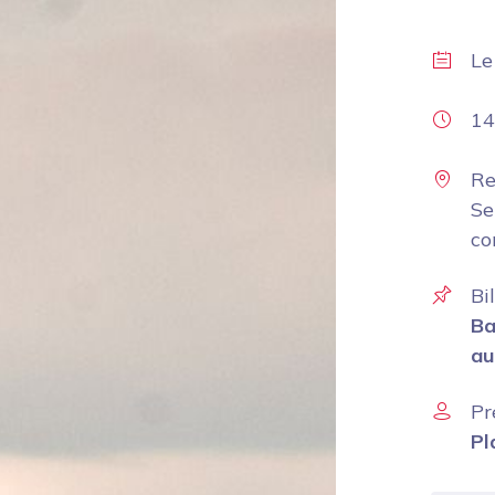
L
14
Re
Se
co
Bi
Ba
au
Pr
Pl