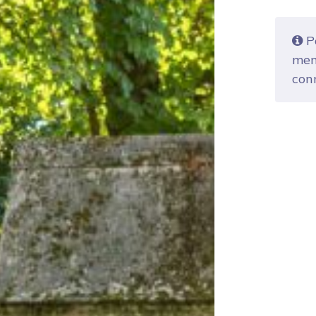
Po
mem
con