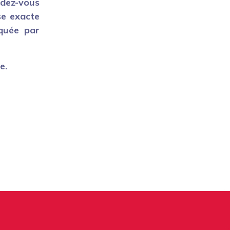
ndez-vous
sse exacte
quée par
e.