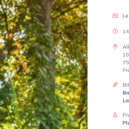
L
14
Al
10
75
Fr
Bi
Ba
La
Pr
Pl