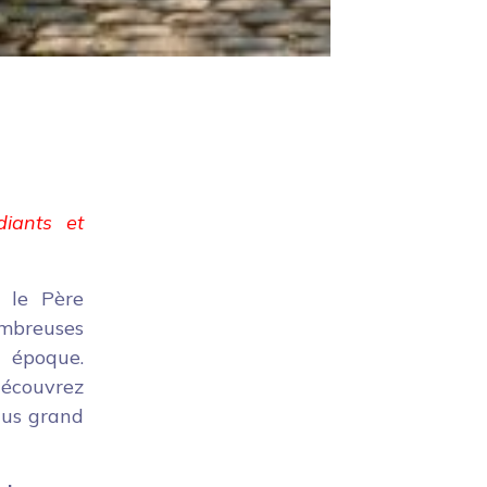
diants et
, le Père
ombreuses
 époque.
découvrez
plus grand