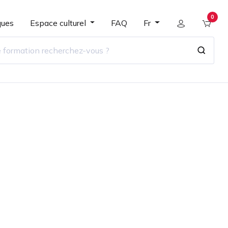
0
ques
Espace culturel
FAQ
Fr