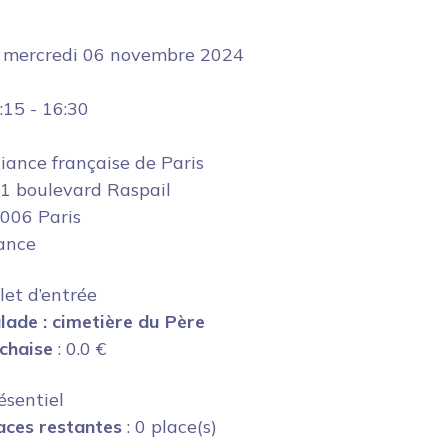
e
mercredi 06 novembre 2024
:15
-
16:30
liance française de Paris
1 boulevard Raspail
006 Paris
ance
llet d’entrée
lade : cimetière du Père
chaise
:
0.0
€
ésentiel
aces restantes
: 0 place(s)