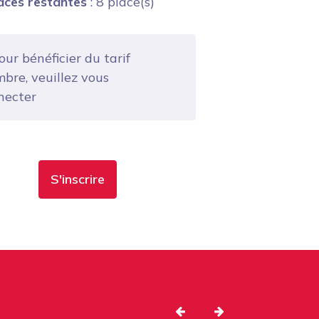
aces restantes
: 8 place(s)
ur bénéficier du tarif
bre, veuillez vous
necter
S'inscrire