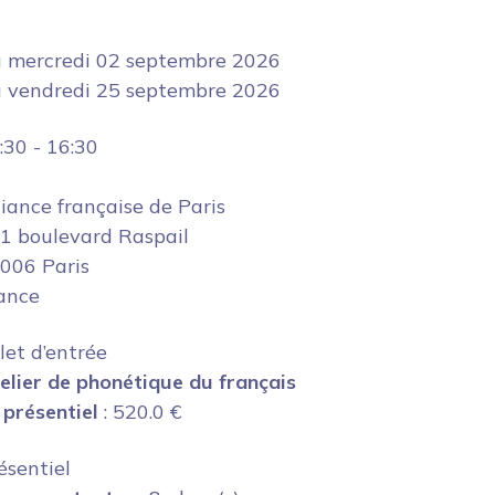
u
mercredi 02 septembre 2026
u
vendredi 25 septembre 2026
:30
-
16:30
liance française de Paris
1 boulevard Raspail
006 Paris
ance
llet d’entrée
elier de phonétique du français
 présentiel
:
520.0
€
ésentiel