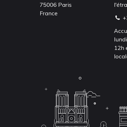
75006 Paris
l'étr
France
+
Accu
lund
12h 
local