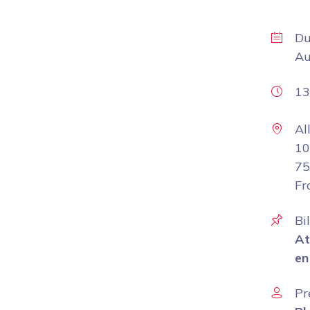
D
A
13
Al
10
75
Fr
Bi
At
en
Pr