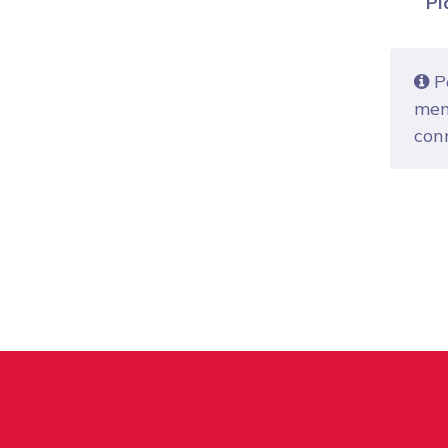
Pl
Po
mem
con