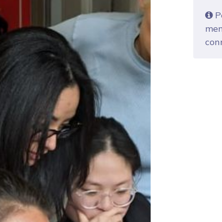
Po
mem
con