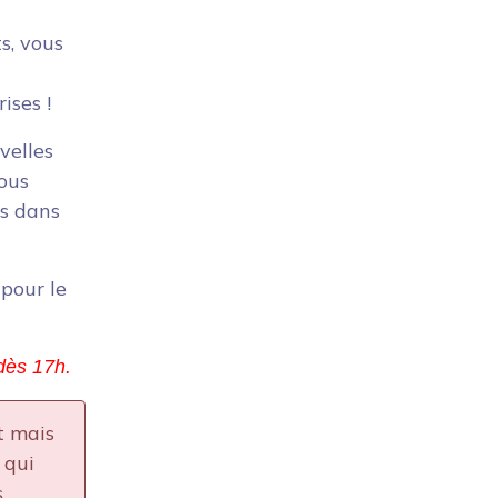
s, vous
ises !
velles
ous
is dans
 pour le
 dès 17h.
t mais
 qui
.