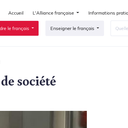
Accueil
L'Alliance française
Informations prati
re le français
Enseigner le français
É
de société