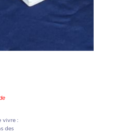
de 
 vivre :
ns des