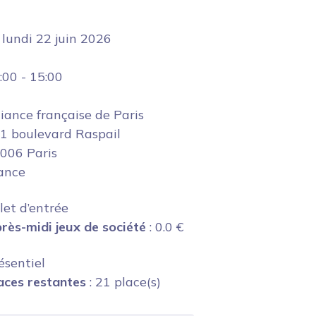
e
lundi 22 juin 2026
:00
-
15:00
liance française de Paris
1 boulevard Raspail
006 Paris
ance
llet d’entrée
rès-midi jeux de société
:
0.0
€
ésentiel
aces restantes
: 21 place(s)