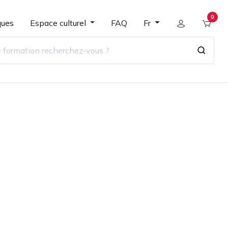
0
ques
Espace culturel
FAQ
Fr