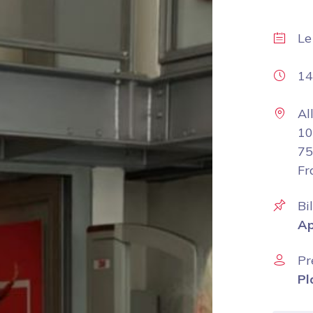
L
14
Al
10
75
Fr
Bi
Ap
Pr
Pl