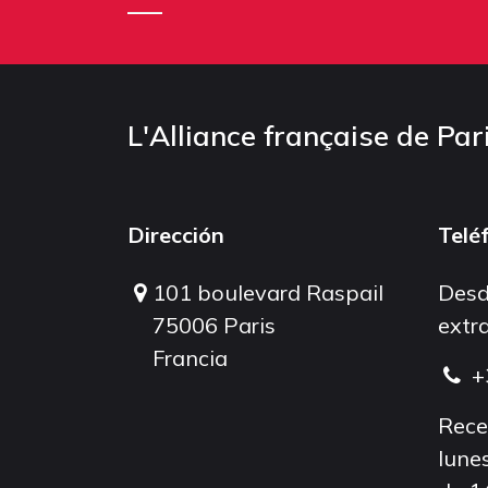
L'Alliance française de Par
Dirección
Telé
101 boulevard Raspail
Desd
75006 Paris
extra
Francia
+
Rece
lunes