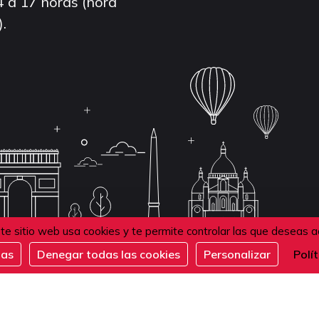
4 a 17 horas (hora
).
te sitio web usa cookies y te permite controlar las que deseas a
das
Denegar todas las cookies
Personalizar
Polí
de confidentialité