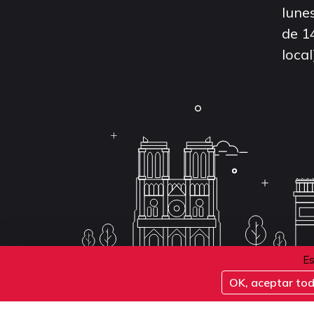
lunes
de 1
local
Es
OK, aceptar to
Conditions d'inscription aux examens
Politique 
Conditions générales de vente