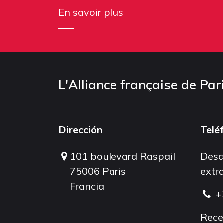
En savoir plus
L'Alliance française de Par
Dirección
Telé
101 boulevard Raspail
Desd
75006 Paris
extra
Francia
+
Rece