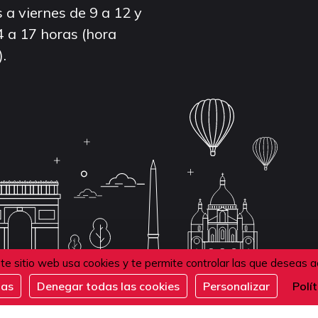
 a viernes de 9 a 12 y
4 a 17 horas (hora
).
te sitio web usa cookies y te permite controlar las que deseas a
das
Denegar todas las cookies
Personalizar
Polí
de confidentialité