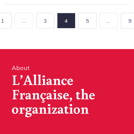
1
...
3
4
5
...
9
About
L’Alliance
Française, the
organization