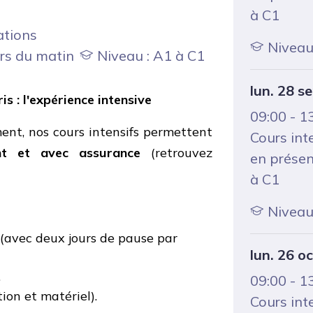
à C1
ations
Niveau 
rs du matin
Niveau : A1 à C1
lun. 28 se
is :
l
'e
xpérience i
ntensive
09:00 - 1
nt, nos cours intensifs permettent
Cours int
nt et avec assurance
(retrouvez
en présen
à C1
Niveau 
(avec deux jours de pause par
lun. 26 oc
.
09:00 - 1
tion et matériel).
Cours int