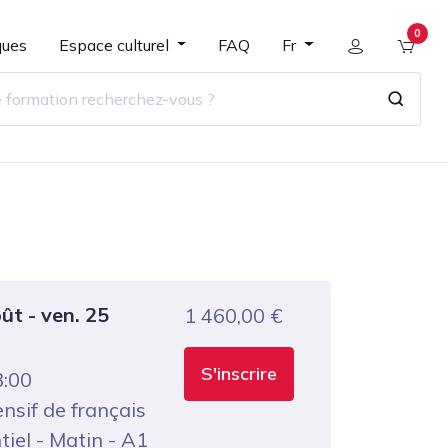
0
ques
Espace culturel
FAQ
Fr
oût - ven. 25
1 460,00
€
S'inscrire
3:00
ensif de français
tiel - Matin - A1