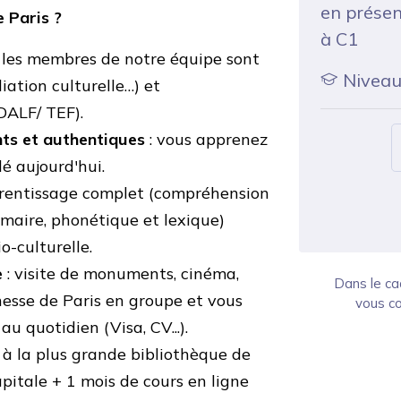
en présen
e Paris ?
à C1
 les membres de notre équipe
sont
Niveau 
iation culturelle…) et
DALF/ TEF).
ts et authentiques
: vous apprenez
rlé aujourd'hui.
rentissage complet (compréhension
mmaire, phonétique et lexique)
o-culturelle.
e
:
visite de monuments, cinéma,
Dans le ca
hesse de Paris en groupe et vous
vous co
 quotidien (Visa, CV...).
 à la plus grande bibliothèque de
pitale + 1 mois de cours en ligne