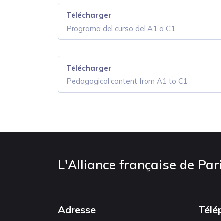
Télécharger
Programa del curso del A1 a C1
Télécharger
Pedagogical content from A1 to C1
L'Alliance française de Par
Adresse
Télé