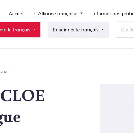
Accueil
L'Alliance française
Informations prati
re le français
Enseigner le français
GÈRE
n CLOE
gue