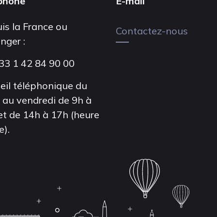
phone
E-mail
is la France ou
Contactez-nous
anger :
33 1 42 84 90 00
eil téléphonique du
i au vendredi de 9h à
et de 14h à 17h (heure
e).