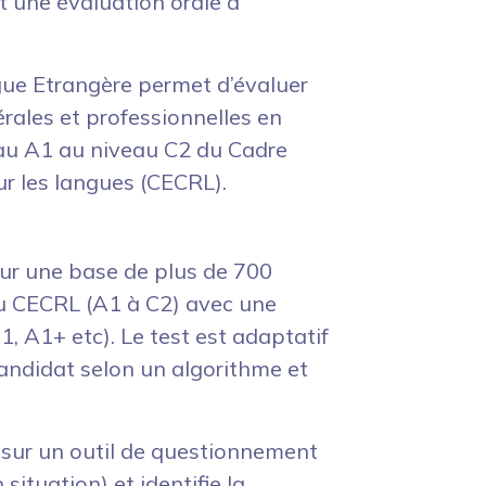
t une évaluation orale à
gue Etrangère permet d’évaluer
érales et professionnelles en
au A1 au niveau C2 du Cadre
 les langues (CECRL).
e sur une base de plus de 700
 du CECRL (A1 à C2) avec une
, A1+ etc). Le test est adaptatif
candidat selon un algorithme et
e sur un outil de questionnement
situation) et identifie la