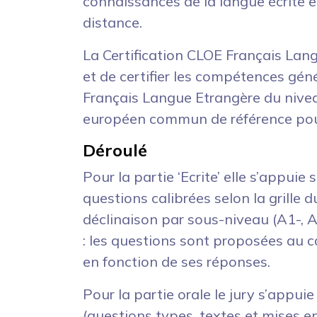
connaissances de la langue écrite e
distance.
La Certification CLOE Français Lan
et de certifier les compétences gén
Français Langue Etrangère du nive
européen commun de référence pour
Déroulé
Pour la partie ‘Ecrite’ elle s’appui
questions calibrées selon la grille
déclinaison par sous-niveau (A1-, A1
: les questions sont proposées au 
en fonction de ses réponses.
Pour la partie orale le jury s’appui
(questions types, textes et mises en 