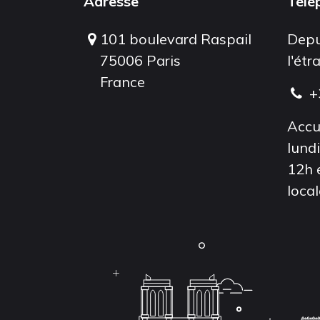
Adresse
Télé
101 boulevard Raspail
Depu
75006 Paris
l'étr
France
+
Accu
lund
12h 
local