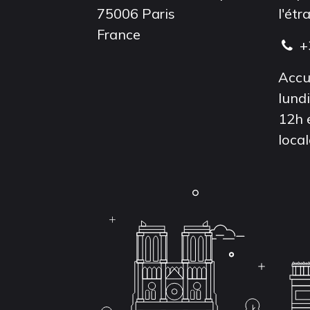
75006 Paris
l'étr
France
+
Accu
lund
12h 
local