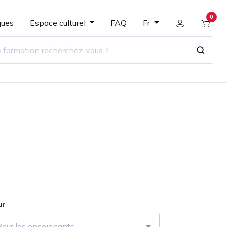
0
ques
Espace culturel
FAQ
Fr
ur
Pour les enseignants