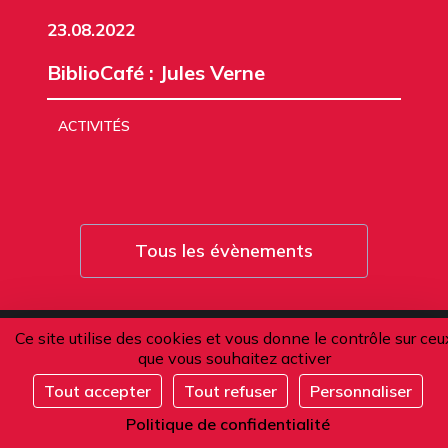
23.08.2022
BiblioCafé : Jules Verne
ACTIVITÉS
Tous les évènements
Ce site utilise des cookies et vous donne le contrôle sur ceu
que vous souhaitez activer
L'Alliance française de Paris
Tout accepter
Tout refuser
Personnaliser
-
S'inscrire
Établissement Privé d'Enseignement Supérieur
Politique de confidentialité