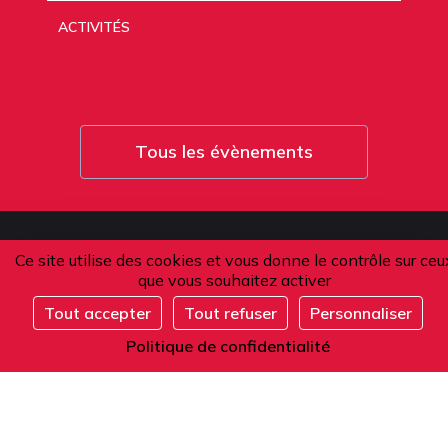
ACTIVITÉS
Tous les évènements
Ce site utilise des cookies et vous donne le contrôle sur ceu
L'Alliance française de Paris
que vous souhaitez activer
-
Tout accepter
Tout refuser
Personnaliser
Établissement Privé d'Enseignement Supérieur
S'inscrire
Politique de confidentialité
Adresse