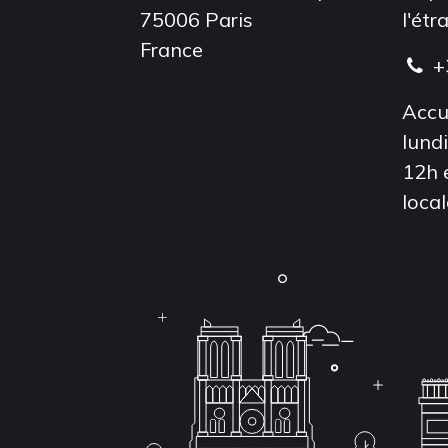
75006 Paris
l'étr
France
+
Accu
lund
12h 
local