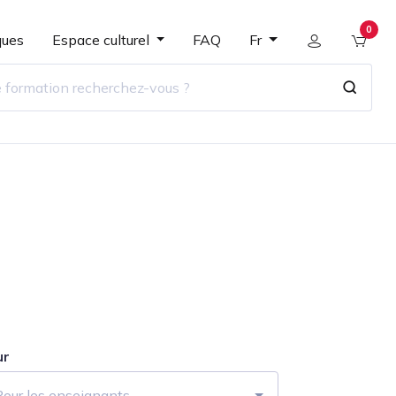
0
ques
Espace culturel
FAQ
Fr
ur
Pour les enseignants