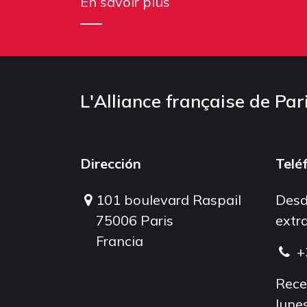
En savoir plus
L'Alliance française de Par
Dirección
Telé
101 boulevard Raspail
Desd
75006 Paris
extra
Francia
+
Rece
lunes