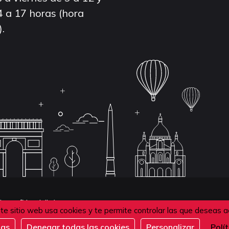
4 a 17 horas (hora
).
de confidentialité
te sitio web usa cookies y te permite controlar las que deseas a
das
Denegar todas las cookies
Personalizar
Polí