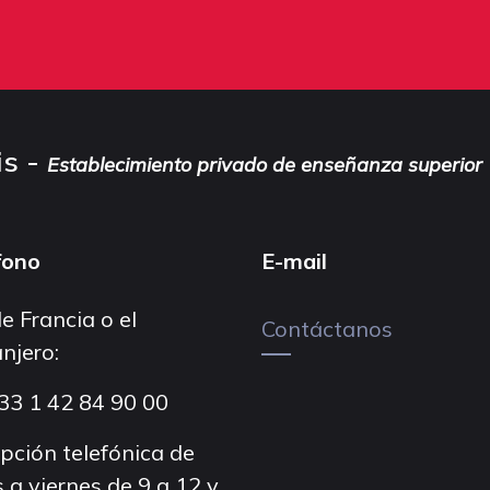
is -
Establecimiento privado de enseñanza superior
fono
E-mail
e Francia o el
Contáctanos
njero:
33 1 42 84 90 00
pción telefónica de
 a viernes de 9 a 12 y