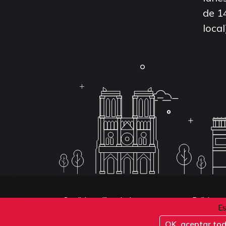
de 1
local
Conditions d'inscription aux examens
Politique 
Es
Conditions générales de vente
OK, aceptar to