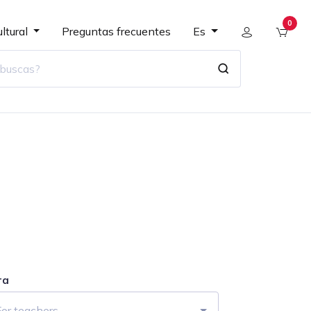
0
ltural
Preguntas frecuentes
Es
ra
For teachers