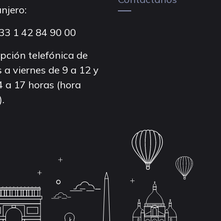
njero:
33 1 42 84 90 00
pción telefónica de
 a viernes de 9 a 12 y
4 a 17 horas (hora
).