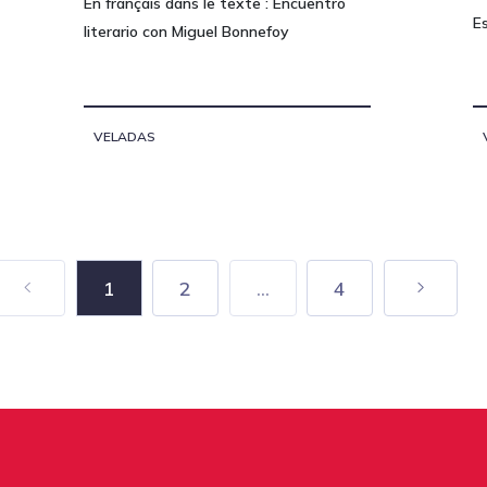
En français dans le texte : Encuentro
E
literario con Miguel Bonnefoy
VELADAS
1
2
...
4