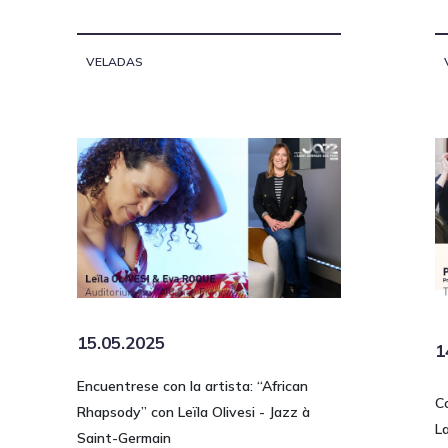
VELADAS
15.05.2025
1
Encuentrese con la artista: “African
C
Rhapsody” con Leïla Olivesi - Jazz à
L
Saint-Germain