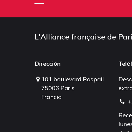
L'Alliance française de Par
Dirección
Telé
101 boulevard Raspail
Desd
75006 Paris
extra
Francia
+
Rece
lunes