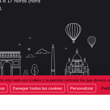
4 a 17 horas (hora
).
te sitio web usa cookies y te permite controlar las que deseas a
das
Denegar todas las cookies
Personalizar
Polí
de confidentialité