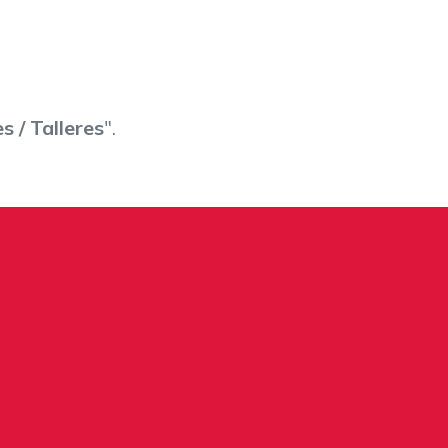
s / Talleres
".