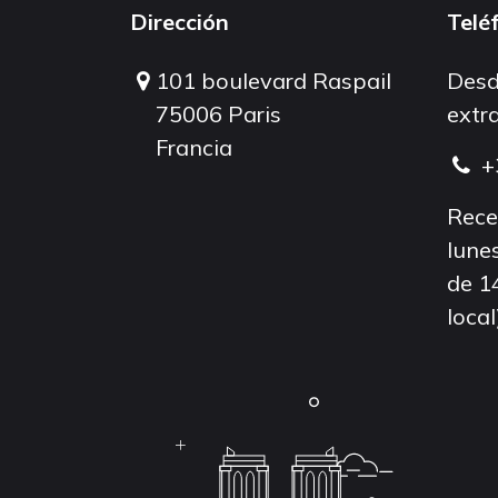
Dirección
Telé
101 boulevard Raspail
Desd
75006 Paris
extra
Francia
+
Rece
lunes
de 1
local