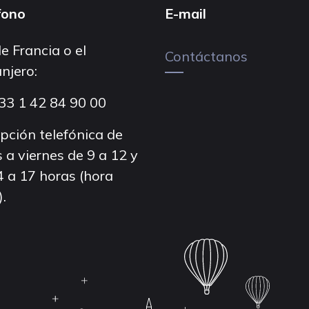
fono
E-mail
e Francia o el
Contáctanos
njero:
33 1 42 84 90 00
pción telefónica de
 a viernes de 9 a 12 y
4 a 17 horas (hora
).