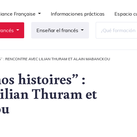
liance Française
Informaciones prácticas
Espacio cu
rancés
Enseñar el francés
S” : RENCONTRE AVEC LILIAN THURAM ET ALAIN MABANCKOU
os histoires” :
Lilian Thuram et
ou