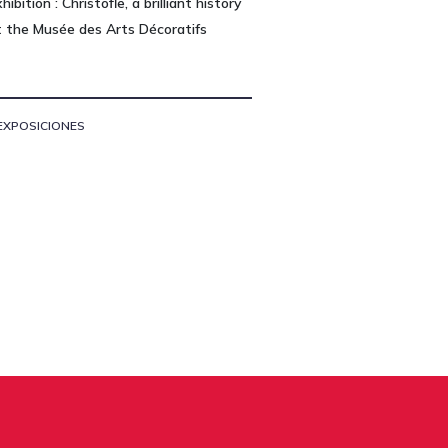
hibition : Christofle, a brilliant history
t the Musée des Arts Décoratifs
EXPOSICIONES