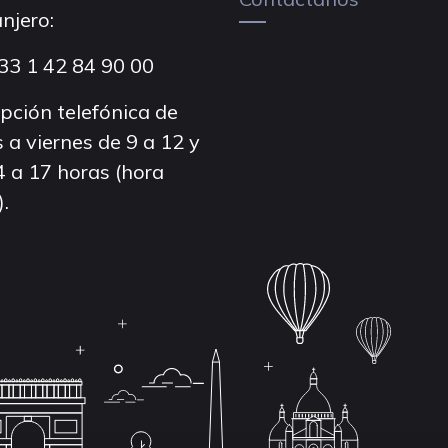
njero:
33 1 42 84 90 00
pción telefónica de
 a viernes de 9 a 12 y
4 a 17 horas (hora
).