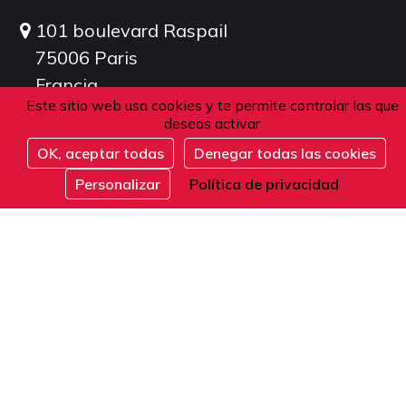
101 boulevard Raspail
75006 Paris
Francia
Este sitio web usa cookies y te permite controlar las que
deseas activar
Teléfono
OK, aceptar todas
Denegar todas las cookies
Inscribirse
Personalizar
Política de privacidad
Desde Francia o el extranjero:
+33 1 42 84 90 00
Recepción telefónica de lunes a viernes de 9
a 12 y de 14 a 17 horas (hora local).
E-mail