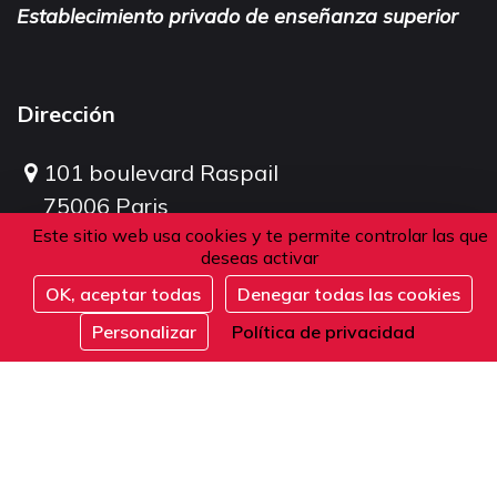
Establecimiento privado de enseñanza superior
Dirección
101 boulevard Raspail
75006 Paris
Este sitio web usa cookies y te permite controlar las que
Francia
deseas activar
OK, aceptar todas
Denegar todas las cookies
Inscribirse
Teléfono
Personalizar
Política de privacidad
Desde Francia o el extranjero:
+33 1 42 84 90 00
Recepción telefónica de lunes a viernes de 9