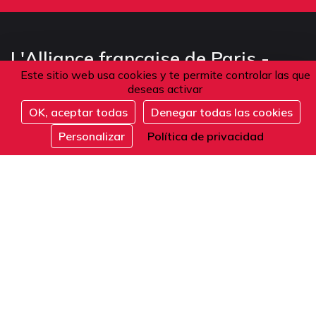
L'Alliance française de Paris -
Este sitio web usa cookies y te permite controlar las que
Establecimiento privado de enseñanza superior
deseas activar
OK, aceptar todas
Denegar todas las cookies
Inscribirse
Personalizar
Política de privacidad
Dirección
101 boulevard Raspail
75006 Paris
Francia
Teléfono