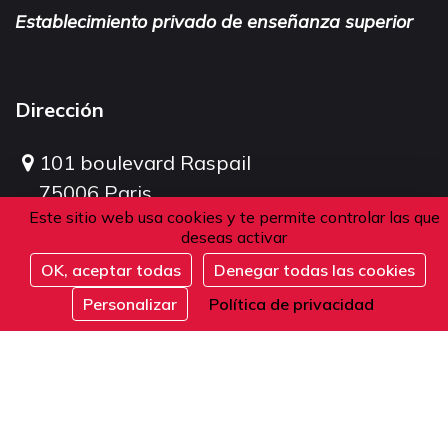
Establecimiento privado de enseñanza superior
Dirección
101 boulevard Raspail
75006 Paris
Este sitio web usa cookies y te permite controlar las que
Francia
deseas activar
OK, aceptar todas
Denegar todas las cookies
Completo
Teléfono
Personalizar
Política de privacidad
Desde Francia o el extranjero:
+33 1 42 84 90 00
Recepción telefónica de lunes a viernes de 9