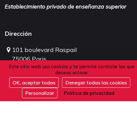
Establecimiento privado de enseñanza superior
Dirección
101 boulevard Raspail
75006 Paris
Este sitio web usa cookies y te permite controlar las que
Francia
deseas activar
OK, aceptar todas
Denegar todas las cookies
Inscribirse
Teléfono
Personalizar
Política de privacidad
Desde Francia o el extranjero:
+33 1 42 84 90 00
Recepción telefónica de lunes a viernes de 9