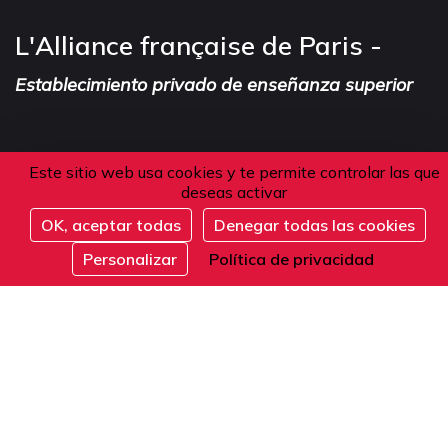
L'Alliance française de Paris -
Establecimiento privado de enseñanza superior
Dirección
Este sitio web usa cookies y te permite controlar las que
deseas activar
101 boulevard Raspail
OK, aceptar todas
Denegar todas las cookies
Inscribirse
75006 Paris
Personalizar
Política de privacidad
Francia
Teléfono
Desde Francia o el extranjero: