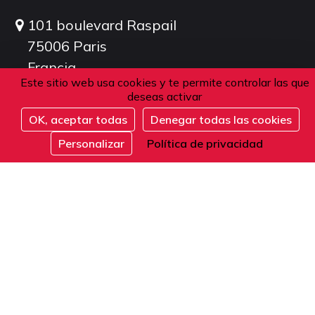
101 boulevard Raspail
75006 Paris
Francia
Este sitio web usa cookies y te permite controlar las que
deseas activar
Teléfono
OK, aceptar todas
Denegar todas las cookies
Inscribirse
Personalizar
Política de privacidad
Desde Francia o el extranjero:
+33 1 42 84 90 00
Recepción telefónica de lunes a viernes de 9
a 12 y de 14 a 17 horas (hora local).
E-mail