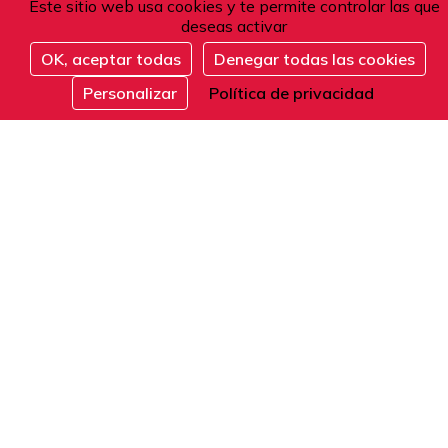
Este sitio web usa cookies y te permite controlar las que
101 boulevard Raspail
deseas activar
75006 Paris
OK, aceptar todas
Denegar todas las cookies
Francia
Inscribirse
Personalizar
Política de privacidad
Teléfono
Desde Francia o el extranjero:
+33 1 42 84 90 00
Recepción telefónica de lunes a viernes de 9
a 12 y de 14 a 17 horas (hora local).
E-mail