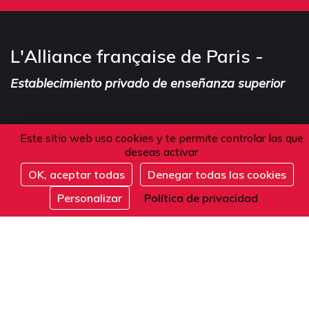
L'Alliance française de Paris -
Establecimiento privado de enseñanza superior
Este sitio web usa cookies y te permite controlar las que
Dirección
deseas activar
OK, aceptar todas
Denegar todas las cookies
101 boulevard Raspail
Inscribirse
Personalizar
Política de privacidad
75006 Paris
Francia
Teléfono