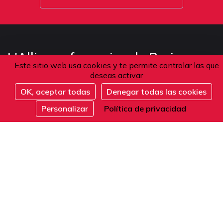
L'Alliance française de Paris -
Este sitio web usa cookies y te permite controlar las que
deseas activar
Establecimiento privado de enseñanza superior
OK, aceptar todas
Denegar todas las cookies
Inscribirse
Personalizar
Política de privacidad
Dirección
101 boulevard Raspail
75006 Paris
Francia
Teléfono