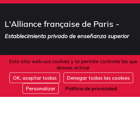
L'Alliance française de Paris -
Establecimiento privado de enseñanza superior
Este sitio web usa cookies y te permite controlar las que
Dirección
deseas activar
OK, aceptar todas
Denegar todas las cookies
101 boulevard Raspail
Inscribirse
Personalizar
Política de privacidad
75006 Paris
Francia
Teléfono
Desde Francia o el extranjero: