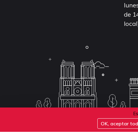
lunes
de 1
local
Es
OK, aceptar to
Conditions d'inscription aux examens
Politique 
Conditions générales de vente