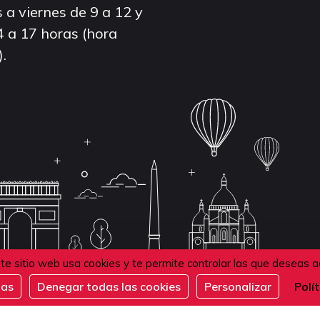
 a viernes de 9 a 12 y
4 a 17 horas (hora
).
te sitio web usa cookies y te permite controlar las que deseas a
das
Denegar todas las cookies
Personalizar
Polí
de confidentialité