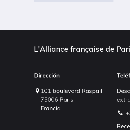
L'Alliance française de Par
Dirección
Telé
101 boulevard Raspail
Desd
75006 Paris
extra
Francia
+
Rece