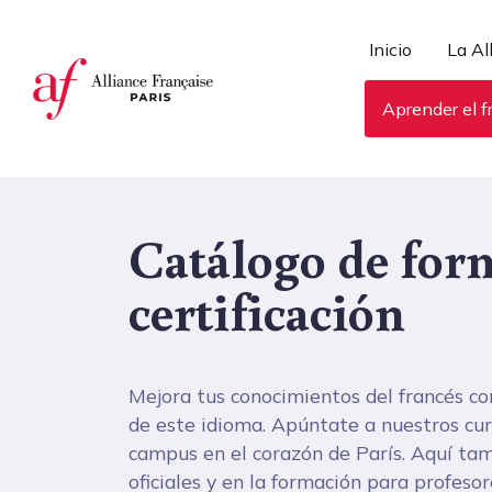
Panel de gestión de cookies
Inicio
La Al
Aprender el f
Catálogo de for
certificación
Mejora tus conocimientos del francés co
de este idioma. Apúntate a nuestros curs
campus en el corazón de París. Aquí tamb
oficiales y en la formación para profesor