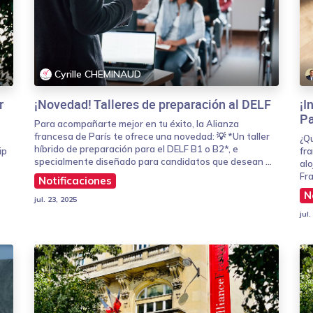
Cyrille CHEMINAUD
r
¡Novedad! Talleres de preparación al DELF
¡I
Pa
Para acompañarte mejor en tu éxito, la Alianza
francesa de París te ofrece una novedad: 💡 *Un taller
¿Q
híbrido de preparación para el DELF B1 o B2*, e
ip
fr
specialmente diseñado para candidatos que desean ...
alo
Fra
Notificaciones
N
jul. 23, 2025
jul.