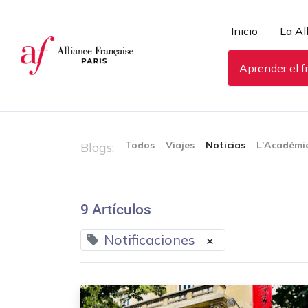
Panel de gestión de cookies
Inicio
La Al
Aprender el f
Todos
Viajes
Noticias
L'Académi
Blogs:
9 Artículos
Notificaciones
×