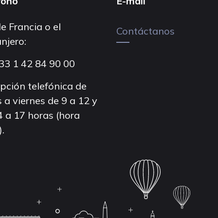
fono
E-mail
e Francia o el
Contáctanos
njero:
33 1 42 84 90 00
pción telefónica de
 a viernes de 9 a 12 y
4 a 17 horas (hora
).