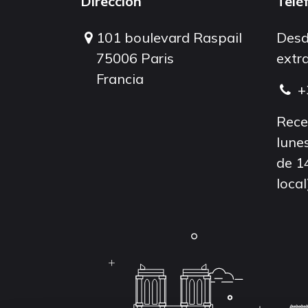
Dirección
Telé
101 boulevard Raspail
Desd
75006 Paris
extra
Francia
+
Rece
lunes
de 1
local