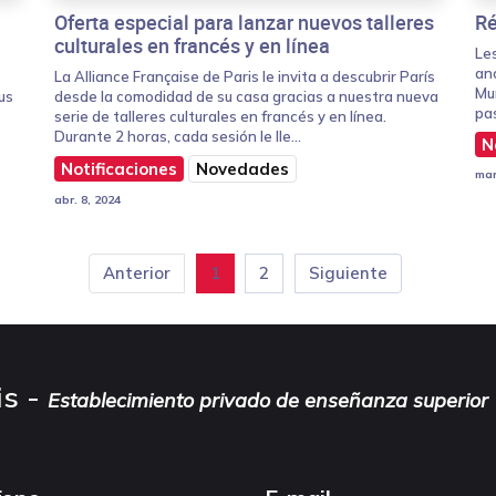
Oferta especial para lanzar nuevos talleres
Ré
culturales en francés y en línea
Les
ano
La Alliance Française de Paris le invita a descubrir París
Mun
us
desde la comodidad de su casa gracias a nuestra nueva
pas
serie de talleres culturales en francés y en línea.
Durante 2 horas, cada sesión le lle...
N
Notificaciones
Novedades
mar
abr. 8, 2024
Anterior
1
2
Siguiente
is -
Establecimiento privado de enseñanza superior