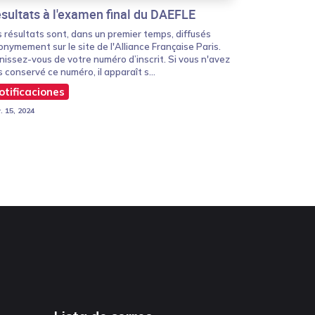
sultats à l'examen final du DAEFLE
 résultats sont, dans un premier temps, diffusés
nymement sur le site de l'Alliance Française Paris.
issez-vous de votre numéro d’inscrit. Si vous n'avez
 conservé ce numéro, il apparaît s...
otificaciones
. 15, 2024