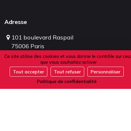
Adresse
101 boulevard Raspail
75006 Paris
France
Ce site utilise des cookies et vous donne le contrôle sur ceu
que vous souhaitez activer
Tout accepter
Tout refuser
Personnaliser
S'inscrire
Téléphone
Politique de confidentialité
Depuis la France ou l'étranger :
+33 1 42 84 90 00
Accueil téléphonique du lundi au vendredi
de 9h à 12h et de 14h à 17h (heure locale).