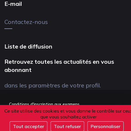
E-mail
Contactez-nous
Liste de diffusion
Retrouvez toutes les actualités en vous
abonnant
dans les paramètres de votre profil.
Conditions d'inscription aux examens
Ce site utilise des cookies et vous donne le contrôle sur ceu
Politique de confidentialité
que vous souhaitez activer
Conditions générales de vente
Tout accepter
Tout refuser
Personnaliser
Suivez-nous