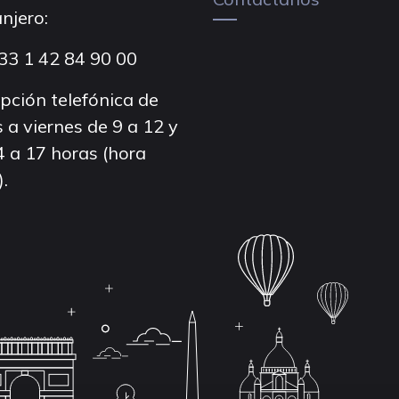
njero:
33 1 42 84 90 00
pción telefónica de
 a viernes de 9 a 12 y
4 a 17 horas (hora
).