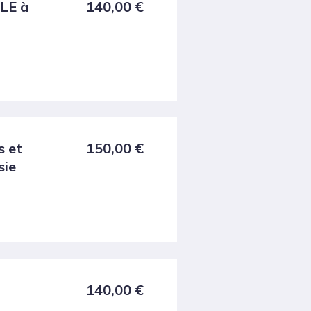
FLE à
140,00
€
s et
150,00
€
sie
140,00
€