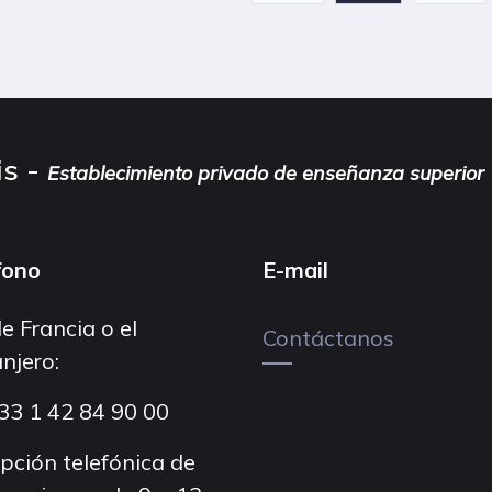
is -
Establecimiento privado de enseñanza superior
fono
E-mail
e Francia o el
Contáctanos
njero:
33 1 42 84 90 00
pción telefónica de