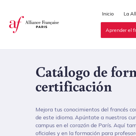
Panel de gestión de cookies
Inicio
La Al
Aprender el f
Catálogo de for
certificación
Mejora tus conocimientos del francés co
de este idioma. Apúntate a nuestros curs
campus en el corazón de París. Aquí tamb
oficiales y en la formación para profesor