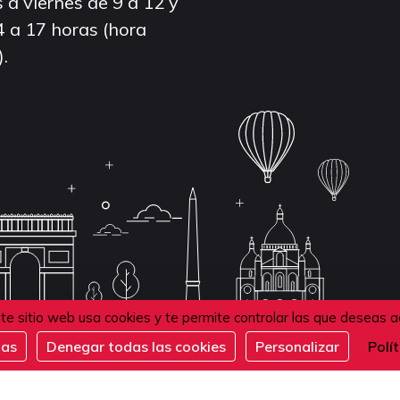
 a viernes de 9 a 12 y
4 a 17 horas (hora
).
te sitio web usa cookies y te permite controlar las que deseas a
das
Denegar todas las cookies
Personalizar
Polí
de confidentialité