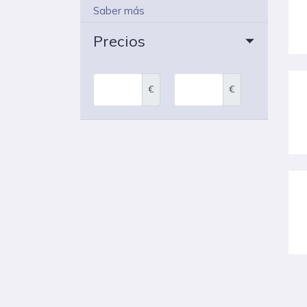
Saber más
Precios
€
€