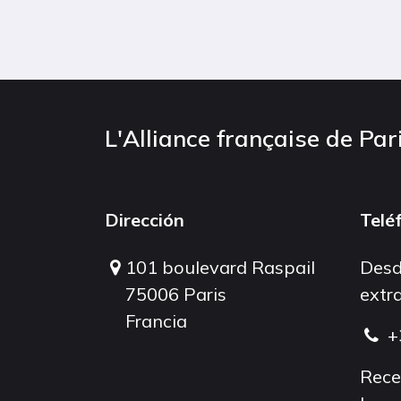
L'Alliance française de Par
Dirección
Telé
101 boulevard Raspail
Desd
75006 Paris
extra
Francia
+
Rece