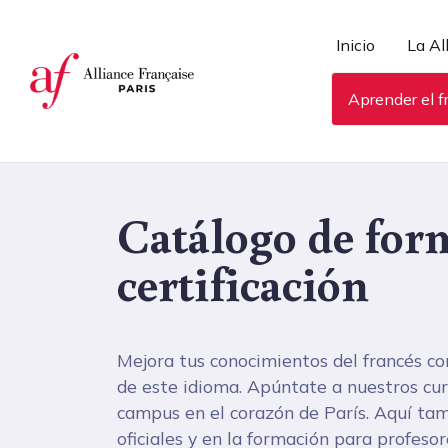
Panel de gestión de cookies
Inicio
La Al
Aprender el f
Catálogo de for
certificación
Mejora tus conocimientos del francés co
de este idioma. Apúntate a nuestros curs
campus en el corazón de París. Aquí tamb
oficiales y en la formación para profesor