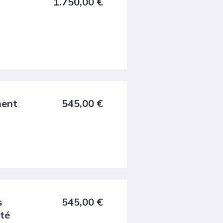
1.750,00
€
ment
545,00
€
s
545,00
€
ité