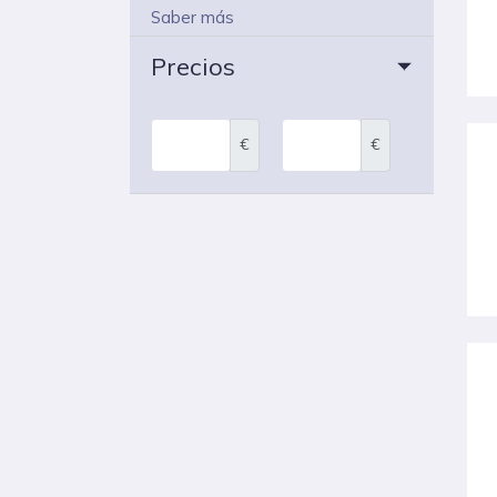
Saber más
Precios
€
€