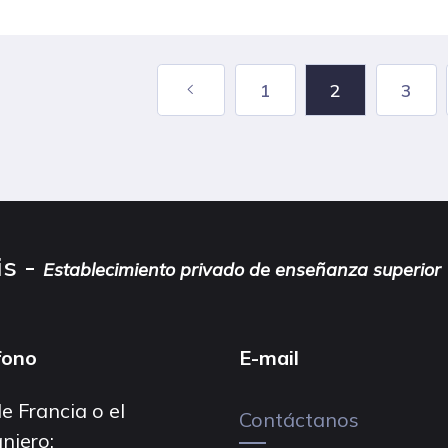
1
2
3
is -
Establecimiento privado de enseñanza superior
fono
E-mail
e Francia o el
Contáctanos
njero: