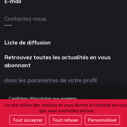
E-mail
Contactez-nous
Liste de diffusion
Retrouvez toutes les actualités en vous
abonnant
dans les paramètres de votre profil.
Conditions d'inscription aux examens
Ce site utilise des cookies et vous donne le contrôle sur ceu
Politique de confidentialité
que vous souhaitez activer
Conditions générales de vente
Tout accepter
Tout refuser
Personnaliser
Suivez-nous