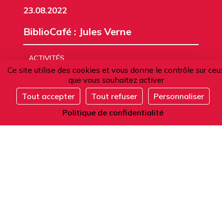
23.08.2022
BiblioCafé : Jules Verne
ACTIVITÉS
Ce site utilise des cookies et vous donne le contrôle sur ceu
que vous souhaitez activer
Tout accepter
Tout refuser
Personnaliser
S'inscrire
Politique de confidentialité
Tous les évènements
L'Alliance française de Paris
-
Établissement Privé d'Enseignement Supérieur