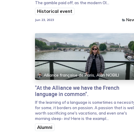
The gamble paid off, as the modern Ol...
Historical event
Ne
Jun 23, 2023
Alliance française de Paris, Alan NOBILI
"At the Alliance we have the French
language in common".
If the learning of a language is sometimes a necessity
for some, it borders on passion. A passion that is wel
worth sacrificing one's vacations, and even one's
morning sleep- ins! Here is the exampl...
Alumni