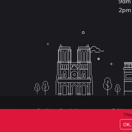
9am 
2pm 
Conditions d'inscription aux examens
Politique 
This
Conditions générales de vente
OK, 