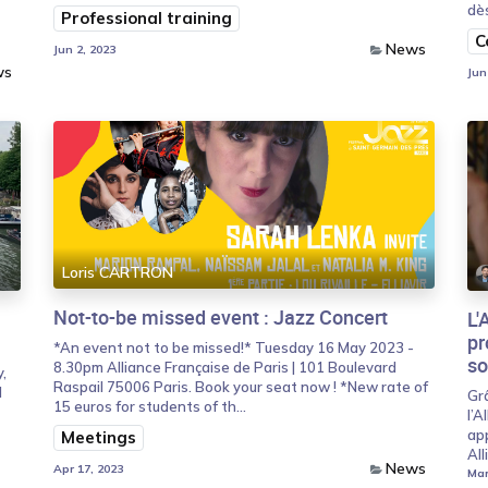
dès
Professional training
C
News
Jun 2, 2023
ws
Jun
Loris CARTRON
Not-to-be missed event : Jazz Concert
L'
pr
*An event not to be missed!* Tuesday 16 May 2023 -
so
8.30pm Alliance Française de Paris | 101 Boulevard
,
Raspail 75006 Paris. Book your seat now ! *New rate of
l
Gr
15 euros for students of th...
l’A
ap
Meetings
All
News
Apr 17, 2023
Mar