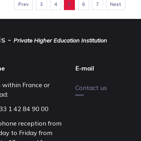
Prev
3
4
5
6
7
Next
is -
Private Higher Education Institution
ne
E-mail
 within France or
Contact us
ad:
33 1 42 84 90 00
phone reception from
ay to Friday from