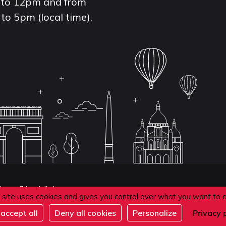
to 12pm and from
to 5pm (local time).
de confidentialité
 site uses cookies and gives you control over what you want to 
accept all
Deny all cookies
Personalize
Privacy 