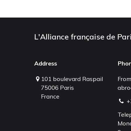
L'Alliance française de Par
Address
Pho
101 boulevard Raspail
From
75006 Paris
abro
France
+
Tele
Mond