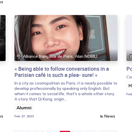
ws
Alliance française de Paris, Alan NOBILI
« Being able to follow conversations in a
Po
Parisian café is such a plea- sure! »
Com
In a city as cosmopolitan as Paris, it is nearly possible to
H
develop professionally by speaking only English. But
when it comes to social life, that's a whole other story.
Feb
A story that Qi Kong, origin...
Alumni
ws
News
Feb 27, 2023