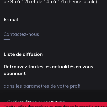
de 9h à 12h et de 14h à 17h (heure locale).
E-mail
Contactez-nous
Liste de diffusion
Retrouvez toutes les actualités en vous
abonnant
dans les paramètres de votre profil.
Conditions d'inscription aux examens
Ce site utilise des cookies et vous donne le contrôle sur ceu