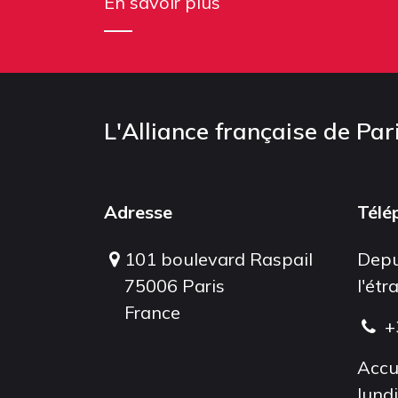
En savoir plus
L'Alliance française de Par
Adresse
Télé
101 boulevard Raspail
Depu
75006 Paris
l'étr
France
+
Accu
lund