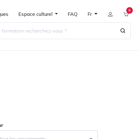
0
ques
Espace culturel
FAQ
Fr
ur
Pour les enseignants