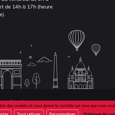
et de 14h à 17h (heure
e).
de confidentialité
ilise des cookies et vous donne le contrôle sur ceux que vous sou
epter
Tout refuser
Personnaliser
Politique de con