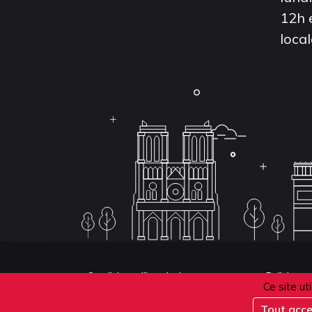
12h 
local
Conditions d'inscription aux examens
Politique 
Ce site ut
Conditions générales de vente
Tout acc