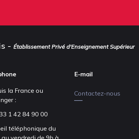
is -
Établissement Privé d'Enseignement Supérieur
phone
E-mail
is la France ou
Contactez-nous
anger :
33 1 42 84 90 00
eil téléphonique du
i au vendredi de 9h à