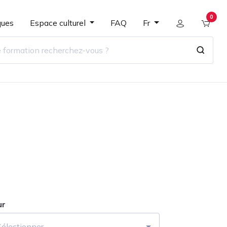
0
ques
Espace culturel
FAQ
Fr
ur
Sélectionner