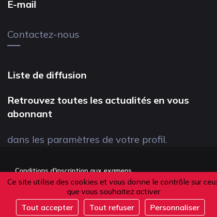
E-mail
Contactez-nous
Liste de diffusion
Retrouvez toutes les actualités en vous
abonnant
dans les paramètres de votre profil.
Conditions d'inscription aux examens
Ce site utilise des cookies et vous donne le contrôle sur ceu
Politique de confidentialité
que vous souhaitez activer
Conditions générales de vente
Tout accepter
Tout refuser
Personnaliser
Suivez-nous