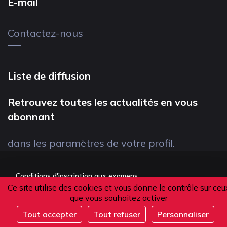
E-mail
Contactez-nous
Liste de diffusion
Retrouvez toutes les actualités en vous
abonnant
dans les paramètres de votre profil.
Conditions d'inscription aux examens
Ce site utilise des cookies et vous donne le contrôle sur ceu
Politique de confidentialité
que vous souhaitez activer
Conditions générales de vente
Tout accepter
Tout refuser
Personnaliser
Suivez-nous